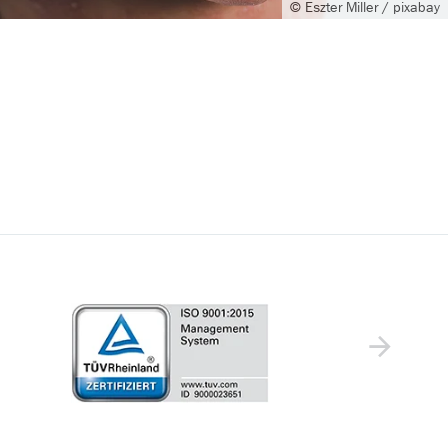
© Eszter Miller / pixabay