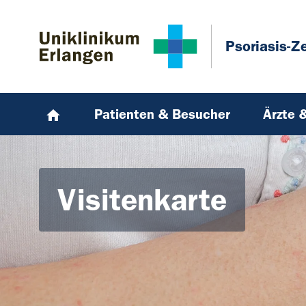
Zum Hauptinhalt springen
Skip to page footer
Psoriasis-Z
Patienten & Besucher
Ärzte 
Visitenkarte